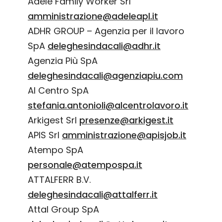
Adele Family Worker Srl
amministrazione@adeleapl.it
ADHR GROUP – Agenzia per il lavoro
SpA
deleghesindacali@adhr.it
Agenzia Più SpA
deleghesindacali@agenziapiu.com
Al Centro SpA
stefania.antonioli@alcentrolavoro.it
Arkigest Srl
presenze@arkigest.it
APIS Srl
amministrazione@apisjob.it
Atempo SpA
personale@atempospa.it
ATTALFERR B.V.
deleghesindacali@attalferr.it
Attal Group SpA