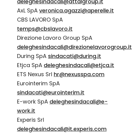
deleghesindacali@attalgroup.it
AxL SpA
veronica.agazzi@aperelle.it
CBS LAVORO SpA
temps@cbslavoro.it
Direzione Lavoro Group SpA
deleghesindacali@direzionelavorogroup.it
During SpA
sindacati@during.it
Etjca SpA
deleghesindacali@etjca.it
ETS Nexus Srl
hr@nexusspa.com
Eurointerim SpA
sindacati@eurointerim.it
E-work SpA
deleghesindacali@e-
work.it
Experis Srl
deleghesindacali@it.experis.com