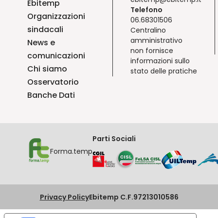
Ebitemp
Telefono
Organizzazioni
06.68301506
sindacali
Centralino
amministrativo
News e
non fornisce
comunicazioni
informazioni sullo
Chi siamo
stato delle pratiche
Osservatorio
Banche Dati
Parti Sociali
Forma.temp
Privacy Policy
Ebitemp C.F.97213010586