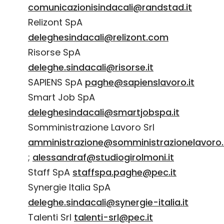
comunicazionisindacali@randstad.it
Relizont SpA
deleghesindacali@relizont.com
Risorse SpA
deleghe.sindacali@risorse.it
SAPIENS SpA
paghe@sapienslavoro.it
Smart Job SpA
deleghesindacali@smartjobspa.it
Somministrazione Lavoro Srl
amministrazione@somministrazionelavoro
;
alessandraf@studiogirolmoni.it
Staff SpA
staffspa.paghe@pec.it
Synergie Italia SpA
deleghe.sindacali@synergie-italia.it
Talenti Srl
talenti-srl@pec.it