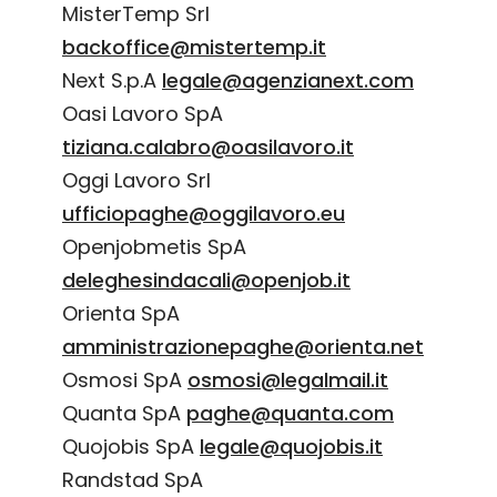
MisterTemp Srl
backoffice@mistertemp.it
Next S.p.A
legale@agenzianext.com
Oasi Lavoro SpA
tiziana.calabro@oasilavoro.it
Oggi Lavoro Srl
ufficiopaghe@oggilavoro.eu
Openjobmetis SpA
deleghesindacali@openjob.it
Orienta SpA
amministrazionepaghe@orienta.net
Osmosi SpA
osmosi@legalmail.it
Quanta SpA
paghe@quanta.com
Quojobis SpA
legale@quojobis.it
Randstad SpA