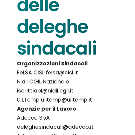
delle
deleghe
sindacali
Organizzazioni Sindacali
FeLSA CISL
felsa@cisl.it
NIdil CGIL Nazionale
iscrittiapl@nidil.cgil.it
UILTemp
uiltemp@uiltemp.it
Agenzie per il Lavoro
Adecco SpA
deleghesindacali@adecco.it