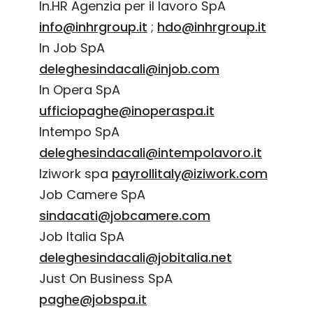
In.HR Agenzia per il lavoro SpA
info@inhrgroup.it
;
hdo@inhrgroup.it
In Job SpA
deleghesindacali@injob.com
In Opera SpA
ufficiopaghe@inoperaspa.it
Intempo SpA
deleghesindacali@intempolavoro.it
Iziwork spa
payrollitaly@iziwork.com
Job Camere SpA
sindacati@jobcamere.com
Job Italia SpA
deleghesindacali@jobitalia.net
Just On Business SpA
paghe@jobspa.it