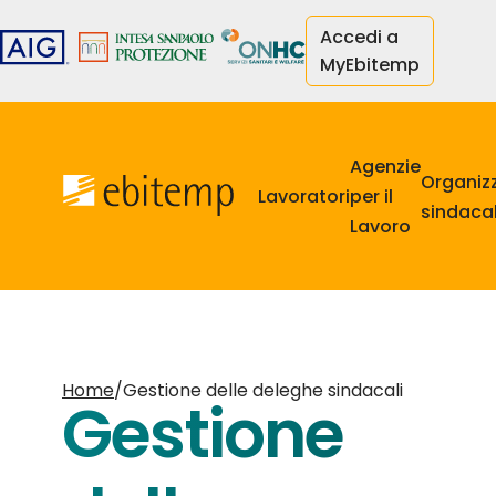
Salta
Accedi a
al
MyEbitemp
contenuto
principale
Navigazione
principale
Agenzie
Organiz
Lavoratori
per il
sindacal
Lavoro
Home
/
Gestione delle deleghe sindacali
Gestione