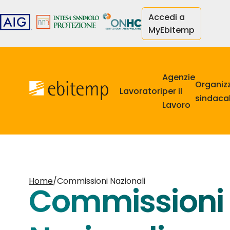
Salta
Accedi a
al
MyEbitemp
contenuto
principale
Navigazione
principale
Agenzie
Organiz
Lavoratori
per il
sindacal
Lavoro
Home
/
Commissioni Nazionali
Commissioni