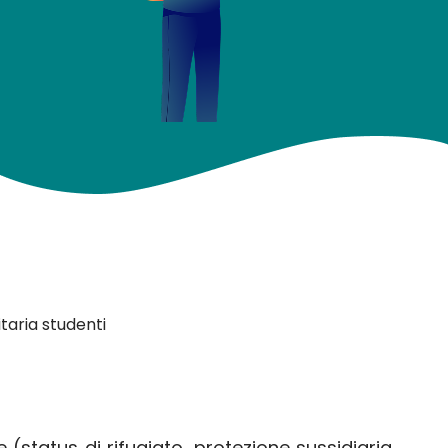
itaria studenti
e (status di rifugiato, protezione sussidiaria