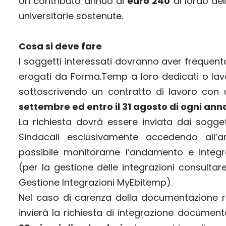
Un contributo annuo di
euro 240
al lordo del
universitarie sostenute.
Cosa si deve fare
I soggetti interessati dovranno aver frequent
erogati da Forma.Temp a loro dedicati o lav
sottoscrivendo un contratto di lavoro con 
settembre ed entro il 31 agosto di ogni an
La richiesta dovrà essere inviata dai soggetti
Sindacali esclusivamente accedendo all’
possibile monitorarne l’andamento e inte
(per la gestione delle integrazioni consulta
Gestione Integrazioni MyEbitemp
).
Nel caso di carenza della documentazione ric
invierà la richiesta di integrazione documen