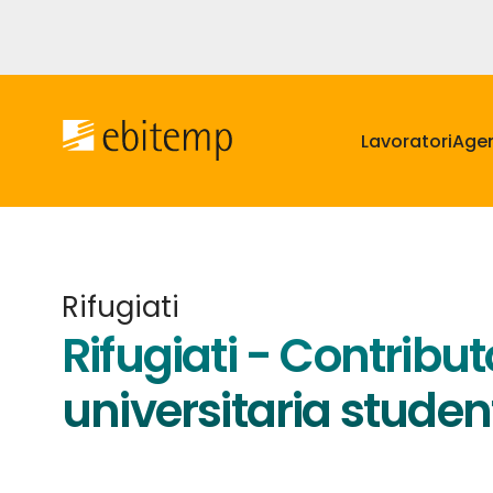
Salta
al
contenuto
Navigazione
principale
principale
Lavoratori
Agen
Rifugiati
Rifugiati - Contribut
universitaria studen