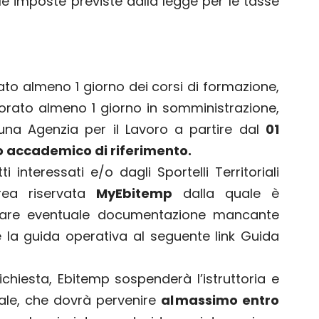
le imposte previste dalla legge per le tasse
ato almeno 1 giorno dei corsi di formazione,
orato almeno 1 giorno in somministrazione,
una Agenzia per il Lavoro a partire dal
01
no accademico di riferimento.
 interessati e/o dagli Sportelli Territoriali
area riservata
MyEbitemp
dalla quale è
grare eventuale documentazione mancante
re la guida operativa al seguente
link Guida
hiesta, Ebitemp sospenderà l’istruttoria e
tale, che dovrà pervenire
al massimo entro