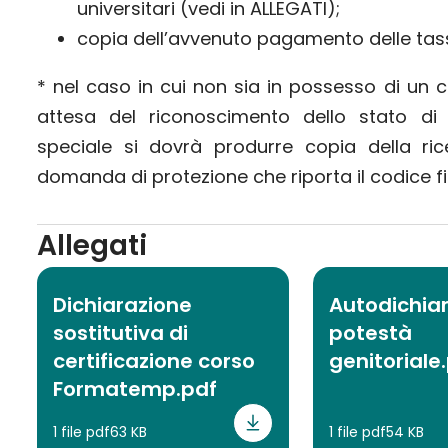
universitari (vedi in ALLEGATI);
copia dell’avvenuto pagamento delle tass
* nel caso in cui non sia in possesso di un c
attesa del riconoscimento dello stato di
speciale si dovrà produrre copia della ri
domanda di protezione che riporta il codice
Allegati
Dichiarazione
Autodichia
sostitutiva di
potestà
certificazione corso
genitoriale
Formatemp.pdf
1 file pdf
63 KB
1 file pdf
54 KB