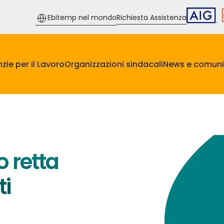
Ebitemp nel mondo
Richiesta Assistenza
zie per il Lavoro
Organizzazioni sindacali
News e comuni
o retta
ti