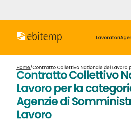
Salta
al
contenuto
Navigazione
principale
principale
Lavoratori
Agen
Home
/
Contratto Collettivo Nazionale del Lavoro p
Contratto Collettivo N
Lavoro per la categori
Agenzie di Somministr
Lavoro