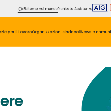
Ebitemp nel mondo
Richiesta Assistenza
zie per il Lavoro
Organizzazioni sindacali
News e comuni
iere