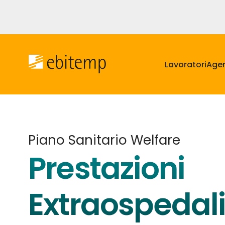
Salta
al
contenuto
Navigazione
principale
principale
Lavoratori
Agen
Piano Sanitario Welfare
Prestazioni
Extraospedal