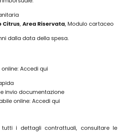
 rimborsuale:
anitaria
 Citrus
,
Area Riservata
, Modulo cartaceo
ni dalla data della spesa.
online: Accedi qui
apida
e e invio documentazione
bile online: Accedi qui
tti i dettagli contrattuali, consultare le