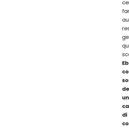
ce
f
au
re
ge
q
sc
E
c
so
de
u
ca
d
co