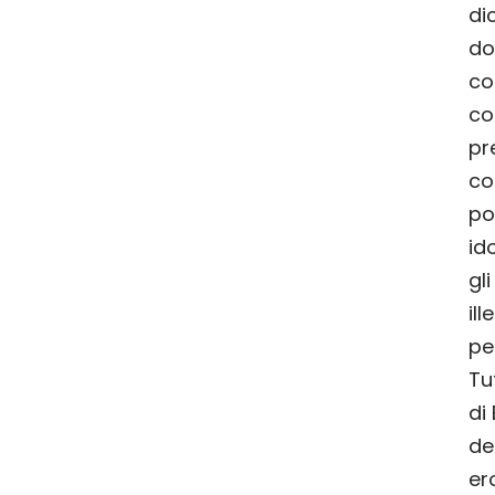
di
do
co
co
pr
co
po
id
gl
ill
pe
Tu
di
de
er