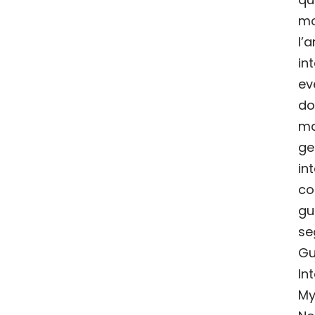
mo
l
in
ev
do
ma
ge
in
c
gu
se
Gu
In
My