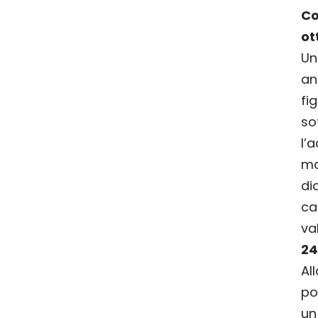
C
ot
U
an
fi
so
l’a
ma
di
ca
v
24
Al
po
un