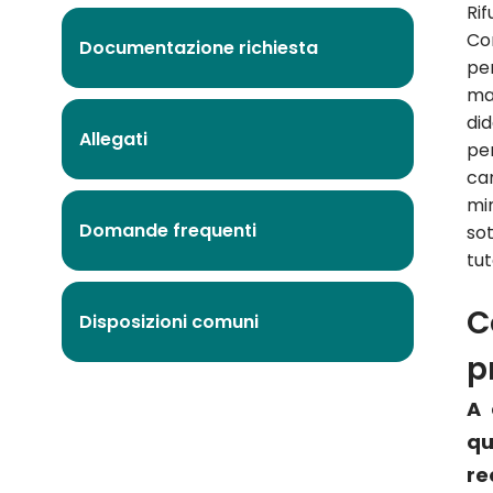
Rif
Co
Documentazione richiesta
per
ma
did
Allegati
per
car
mi
Domande frequenti
so
tut
C
Disposizioni comuni
p
A 
q
re