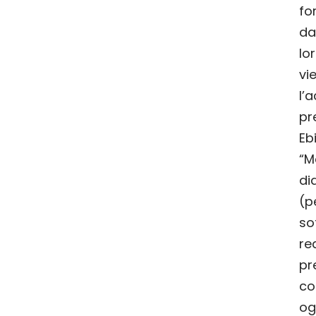
fo
da
lo
vi
l’
pr
Eb
“M
di
(p
so
re
p
co
o