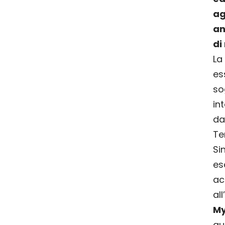
ag
an
di
La
es
so
in
da
Ter
Si
es
ac
al
My
qu