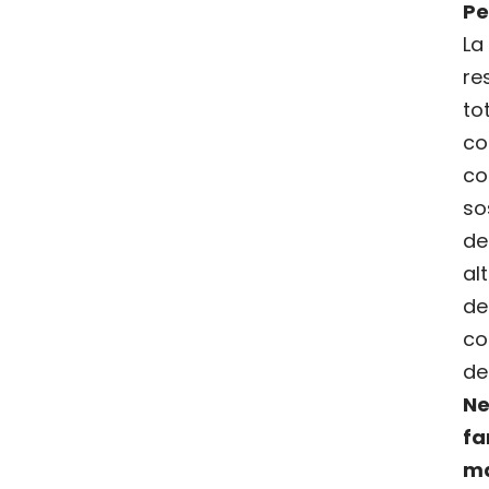
Pe
L
re
to
co
c
so
de
a
de
co
de
Ne
fa
ma