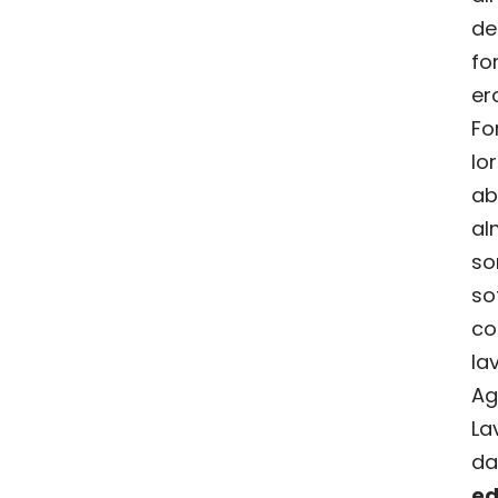
d
fo
e
F
lo
ab
al
so
so
c
la
Ag
La
da
ed