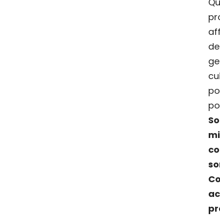
Qu
p
af
de
ge
c
po
po
So
m
c
so
Co
a
p