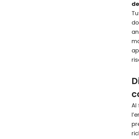
de
Tu
do
an
m
ap
ris
D
c
Al
l’
pr
ri