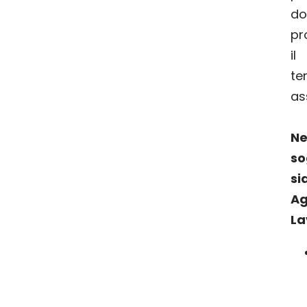
d
pr
il
te
as
Ne
so
si
A
La