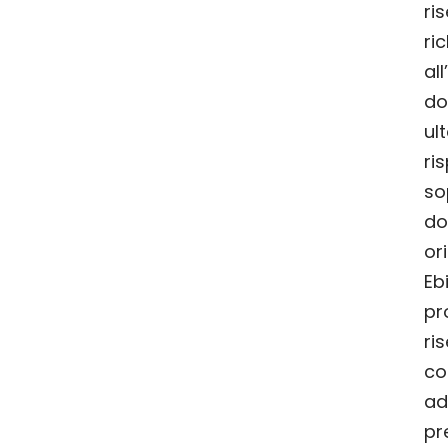
ris
ri
al
do
ul
ri
so
do
or
Eb
pro
ri
co
adi
pr