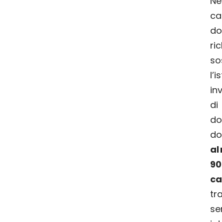
N
c
do
ri
so
l’
in
di
do
do
al
9
ca
tr
s