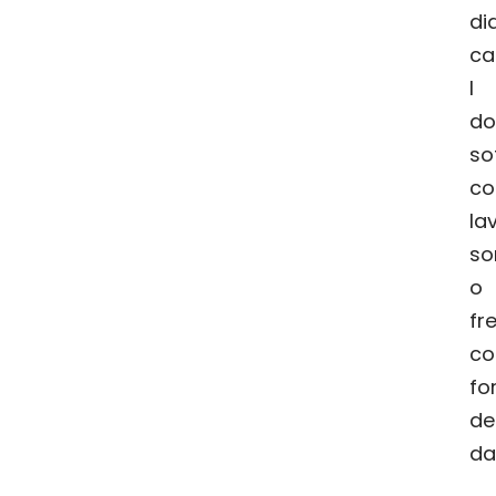
di
ca
I
do
so
c
l
so
fr
c
fo
de
da