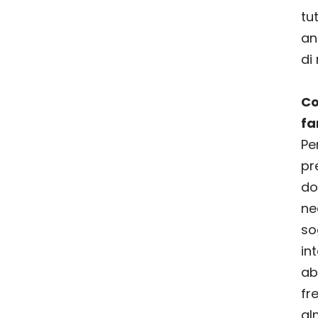
tu
an
di
C
fa
P
pr
d
ne
so
in
ab
fr
al