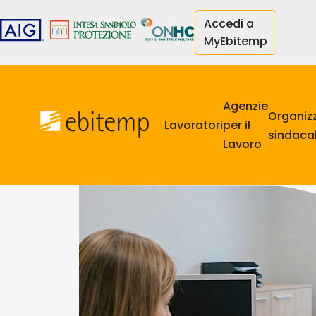
Salta
Accedi a
al
MyEbitemp
contenuto
principale
Navigazione
principale
Agenzie
Organiz
Lavoratori
per il
sindacal
Lavoro