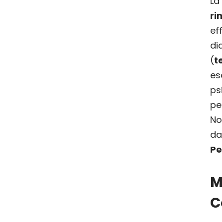
La
ri
ef
di
(
t
es
ps
pe
No
d
Pe
C