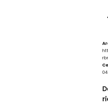
Ar
ht
rb
Ce
04
D
r