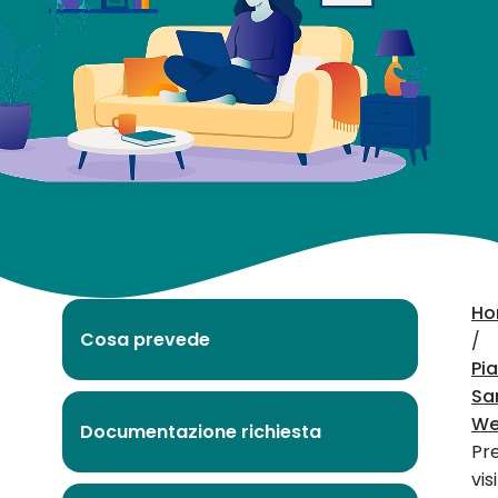
visite
Ho
Cosa prevede
/
Pi
Sa
We
Documentazione richiesta
Pre
vis