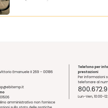
Telefono per inf
Vittorio Emanuele II 269 – 00186
prestazioni
Per informazioni s
telefonare al num
mp@ebitemp.it
800.672.
ono
Lun–Ven, 10:00–12
01506
lino amministrativo non fornisce
azioni sullo stato delle pratiche