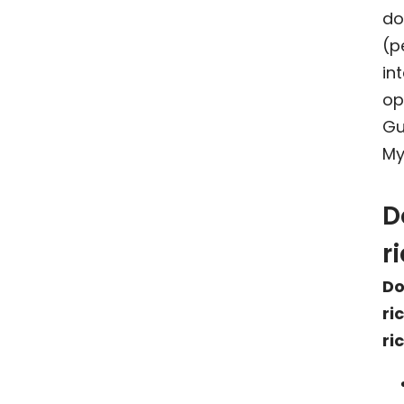
d
(
in
op
Gu
My
D
r
Do
ri
ri