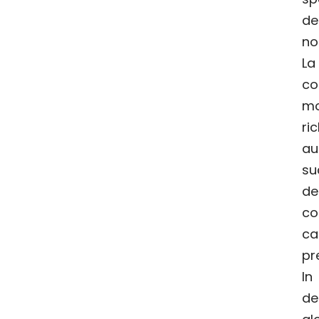
de
no
La
co
mo
r
au
s
de
co
ca
pr
In
de