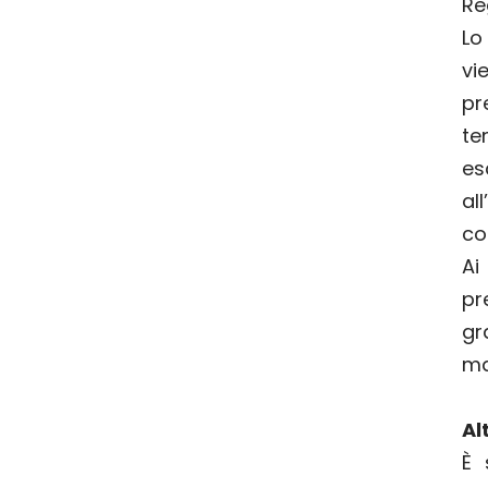
Re
Lo
v
pr
te
es
a
co
Ai
pr
gr
ma
Al
È 