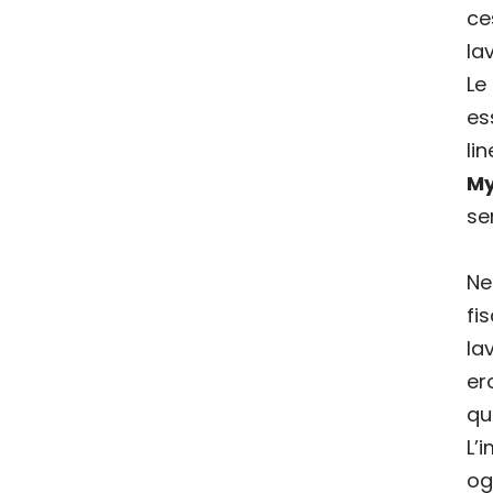
ce
la
Le
es
li
M
se
Ne
fi
la
er
qu
L’
og