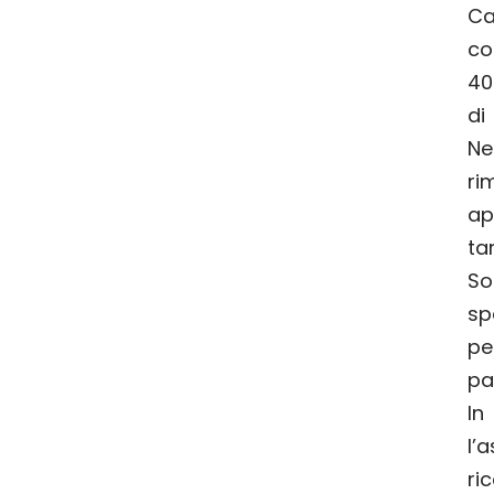
Ca
co
40
di
Ne
ri
ap
tar
So
sp
pe
pa
In
l’
ri