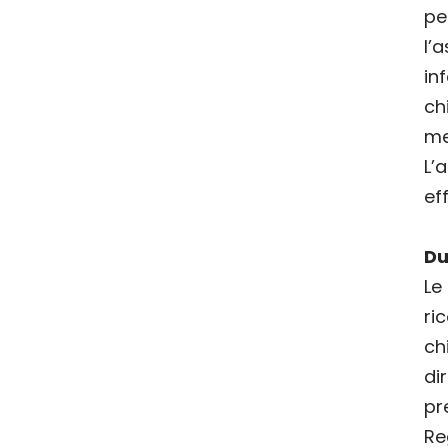
pe
l
in
ch
me
L’
eff
Du
Le
ri
ch
di
p
Re