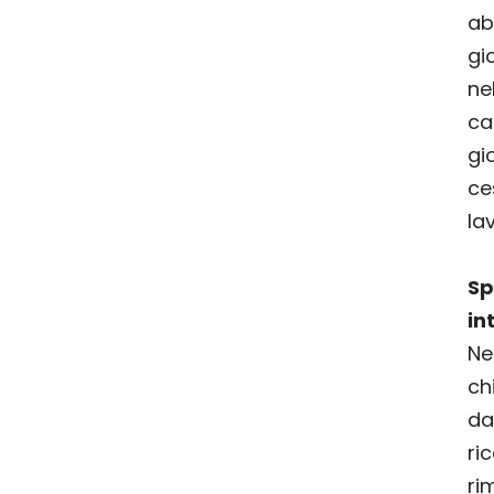
ab
gi
ne
ca
g
ce
la
Sp
in
Ne
ch
da
ri
ri