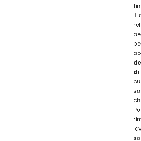
fi
Il
re
pe
pe
p
de
di
cu
so
ch
Po
ri
la
so