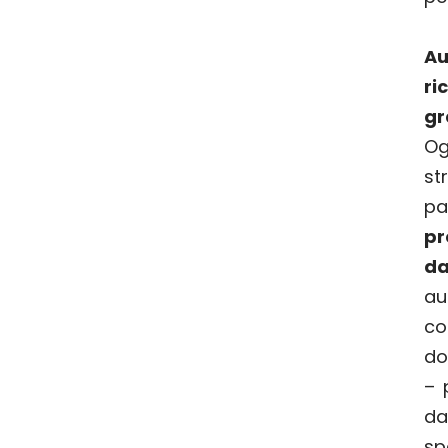
Au
ri
gr
Og
s
pa
pr
da
au
co
do
– 
da
sp