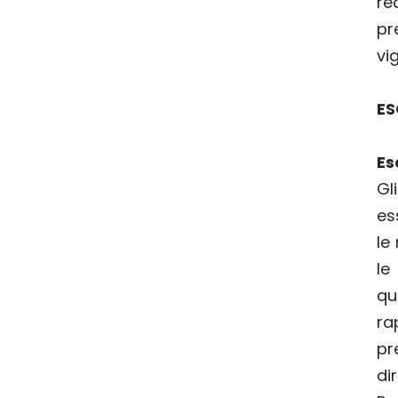
r
pr
vi
ES
Es
Gl
es
le
le
qu
ra
pr
di