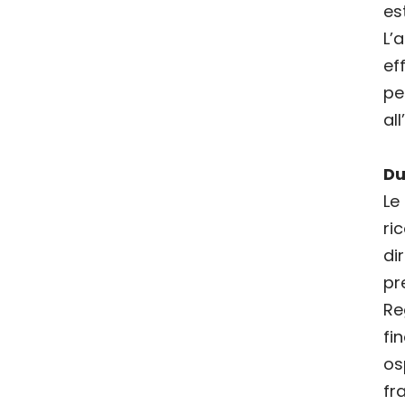
es
L’
ef
pe
al
Du
Le
ri
di
p
Re
fi
os
f