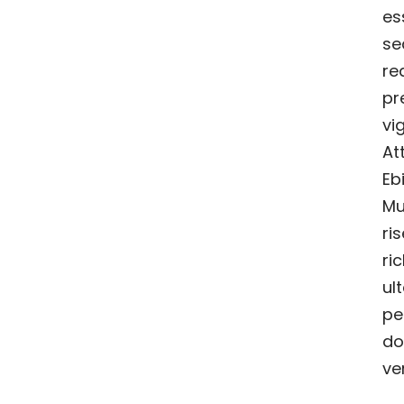
es
se
r
pr
vi
At
E
Mu
r
ri
ul
pe
do
ver