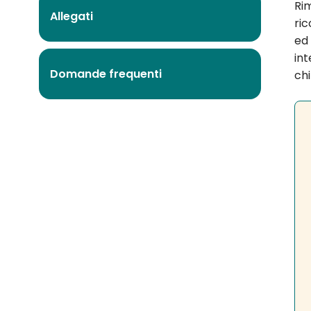
Ri
Allegati
ric
ed
int
Domande frequenti
chi