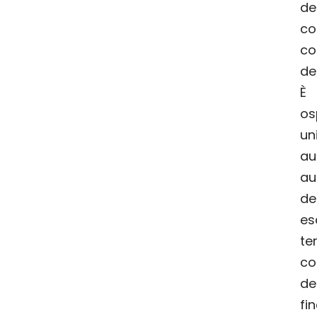
de
co
co
de
È 
os
un
au
a
de
es
t
co
de
fi