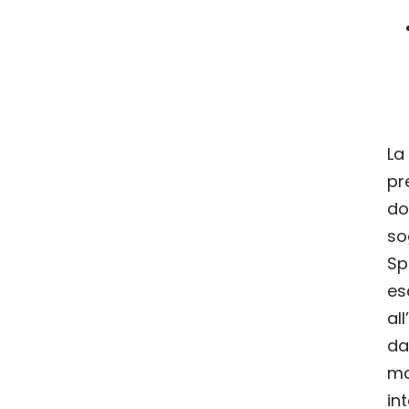
La
pr
do
so
Sp
es
al
d
mo
i