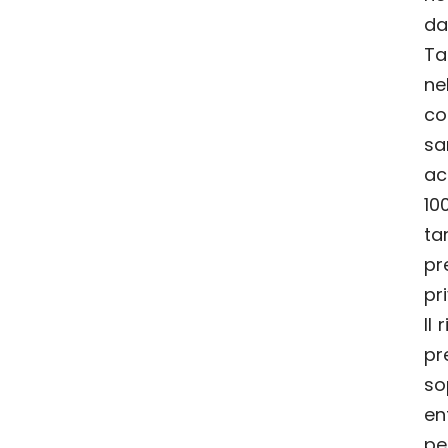
da
Ta
ne
co
s
ac
10
ta
pr
pri
Il
pr
so
en
pe