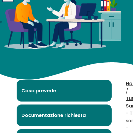
ricoveri ed
interventi
chirurgici
Ho
Cosa prevede
/
Tu
Sa
- T
Documentazione richiesta
san
-