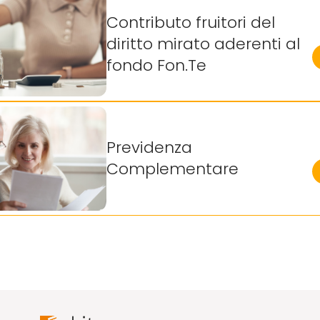
Contributo fruitori del
diritto mirato aderenti al
fondo Fon.Te
Previdenza
Complementare