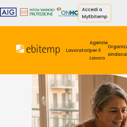
Salta
Accedi a
al
MyEbitemp
contenuto
principale
Navigazione
principale
Agenzie
Organiz
Lavoratori
per il
sindacal
Lavoro