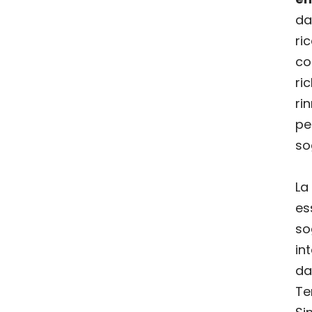
da
r
c
r
r
p
so
La
es
so
in
da
Ter