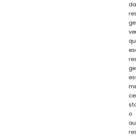
da
re
ge
ve
q
e
re
ge
es
m
ce
st
o
au
re