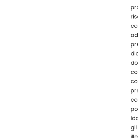
pro
ri
co
adi
pr
di
do
co
co
pr
co
po
id
gl
ill