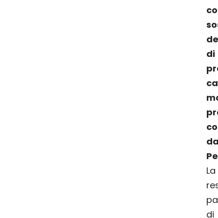
c
so
de
p
c
mo
pr
co
da
Pe
L
re
pa
di