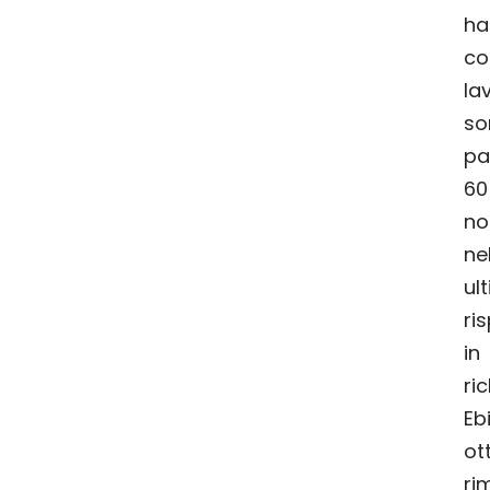
ha
c
l
so
pa
60
no
ne
u
ri
in
r
Eb
o
ri