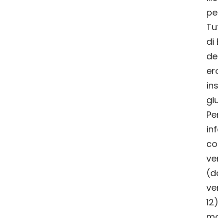
pe
Tu
di
de
er
in
gi
Per
in
co
ve
(d
ve
12
ma