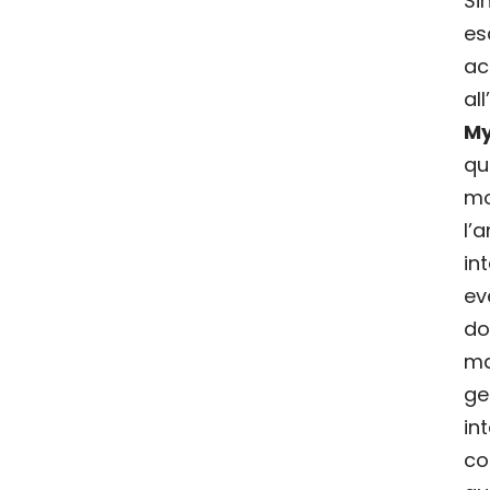
Si
es
ac
al
My
qu
mo
l
in
ev
do
ma
ge
in
c