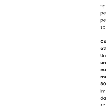
sp
pe
p
so
C
ot
U
u
e
ma
8
im
da
sp