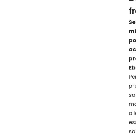
f
S
mi
po
a
pr
Eb
Pe
p
so
m
al
es
so