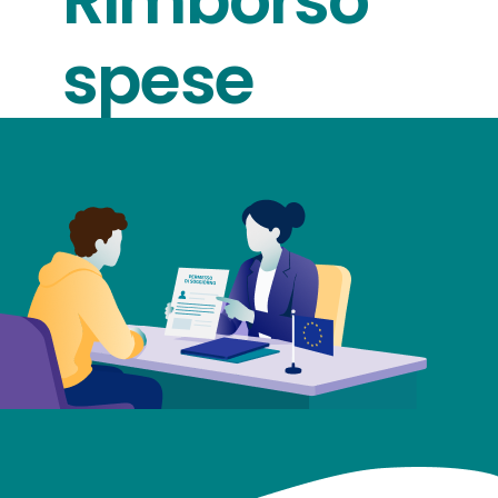
Rimborso
spese
rinnovo
permesso
di
soggiorno