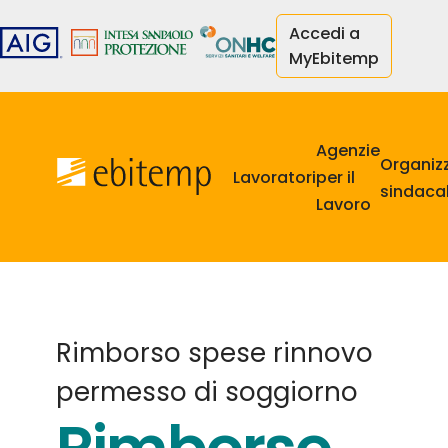
Salta
Accedi a
al
MyEbitemp
contenuto
principale
Navigazione
principale
Agenzie
Organiz
Lavoratori
per il
sindacal
Lavoro
Rimborso spese rinnovo
permesso di soggiorno