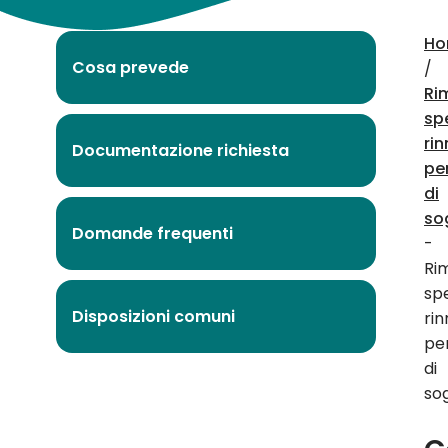
Ho
Cosa prevede
/
Ri
sp
ri
Documentazione richiesta
pe
di
so
Domande frequenti
-
Ri
sp
Disposizioni comuni
ri
pe
di
so