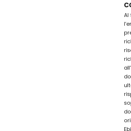
c
Al
l’
pr
ri
ris
ri
al
do
ul
ri
so
do
or
Eb