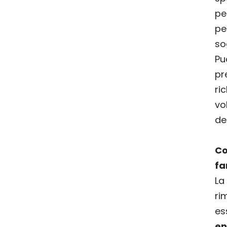
pe
p
so
P
p
ri
vo
de
C
fa
La
r
es
en