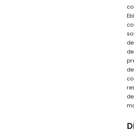
c
Eb
c
so
de
d
pr
de
co
re
de
mo
D