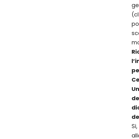
ge
(
c
po
s
mo
R
l’
p
Ce
Un
de
di
de
S
al