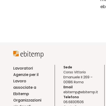
eb
Sede
Lavoratori
Corso Vittorio
Agenzie per il
Emanuele II 269 –
Lavoro
00186 Roma
associate a
Email
ebitemp@ebitemp.it
Ebitemp
Telefono
Organizzazioni
06.68301506