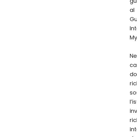
gu
al
Gu
In
My
N
c
do
ri
so
l’
i
r
in