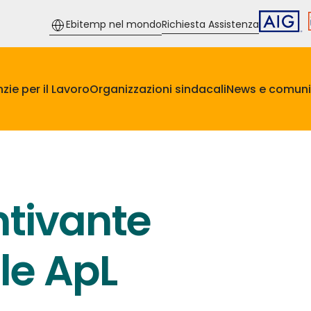
Ebitemp nel mondo
Richiesta Assistenza
zie per il Lavoro
Organizzazioni sindacali
News e comuni
ntivante
lle ApL