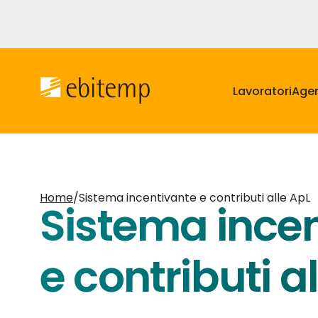
Salta
al
contenuto
Navigazione
principale
principale
Lavoratori
Agen
Home
/
Sistema incentivante e contributi alle ApL
Sistema ince
e contributi a