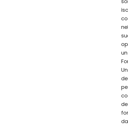
so
is
co
ne
su
op
u
Fo
Un
de
co
d
fo
da