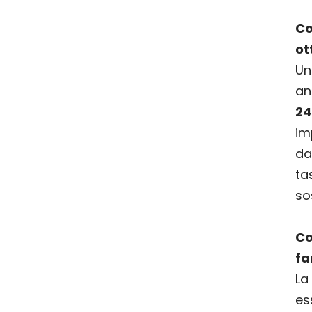
C
ot
U
a
24
im
da
ta
so
C
fa
La
es