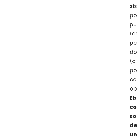
si
po
pu
ra
pe
do
(
c
po
co
op
E
c
so
de
un