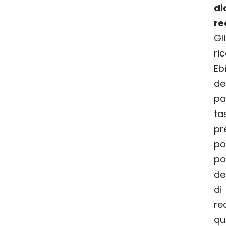
di
re
G
ri
Eb
de
pa
ta
pr
po
p
de
di
re
qu