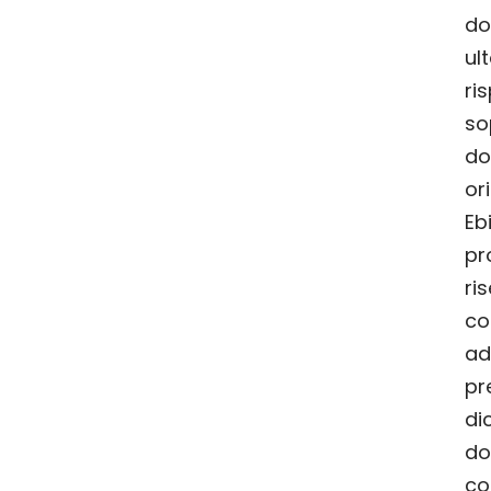
do
ul
ri
so
do
or
Eb
pro
ri
co
adi
pr
di
do
co