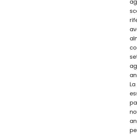
ag
s
ri
a
al
co
se
a
an
La
es
p
no
an
pe