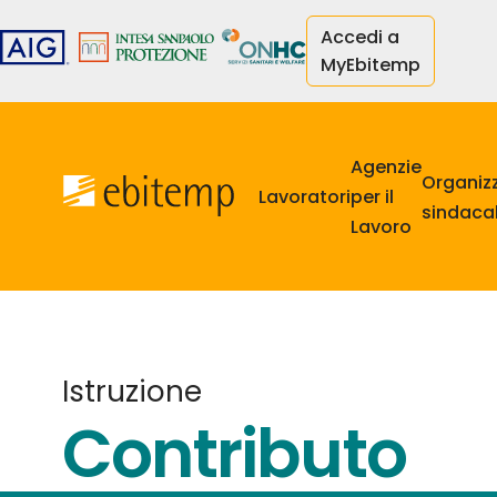
Salta
Accedi a
al
MyEbitemp
contenuto
principale
Navigazione
principale
Agenzie
Organiz
Lavoratori
per il
sindacal
Lavoro
Istruzione
Contributo