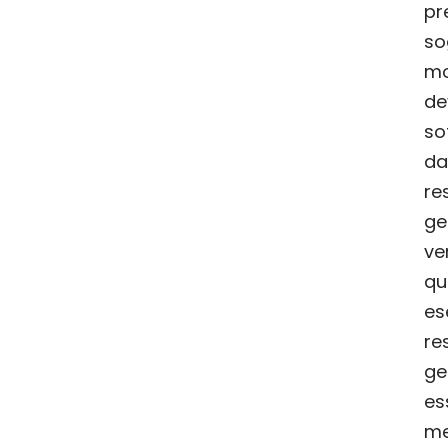
p
so
mo
d
so
da
re
ge
v
q
e
re
ge
es
m