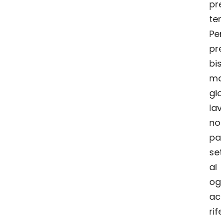
p
ter
Pe
pr
b
m
gi
la
no
pa
se
al
o
a
ri