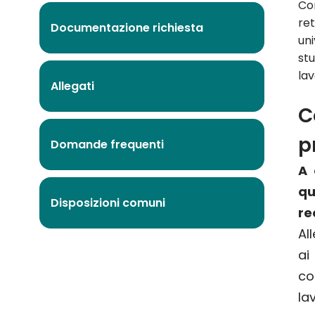
Co
re
Documentazione richiesta
uni
stu
lav
Allegati
C
p
Domande frequenti
A 
q
Disposizioni comuni
re
Al
ai
c
l