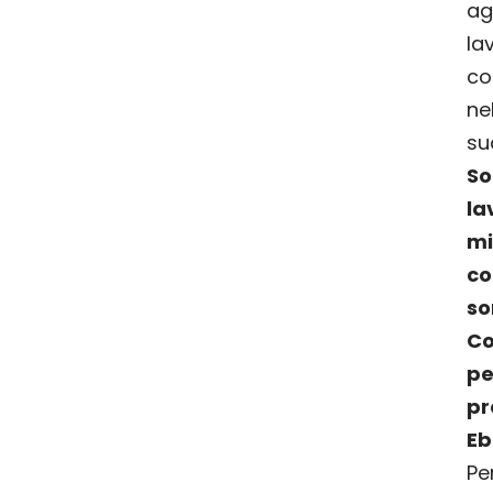
a
la
co
ne
su
la
m
c
so
Co
pe
p
Eb
Pe