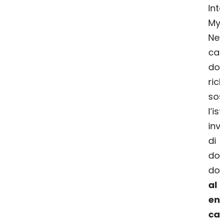
In
My
N
c
do
ri
so
l’
in
di
do
do
a
en
ca