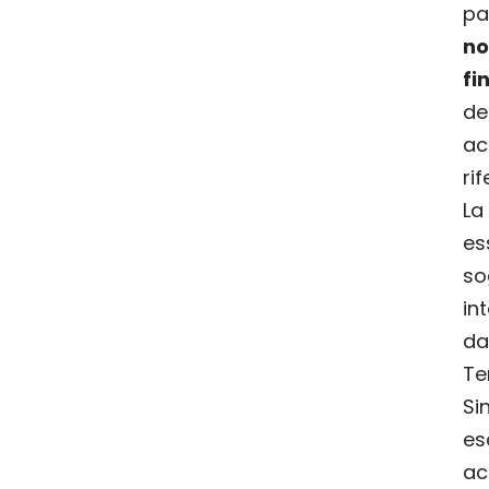
p
n
fi
de
a
ri
La
es
so
in
da
Ter
Si
es
ac