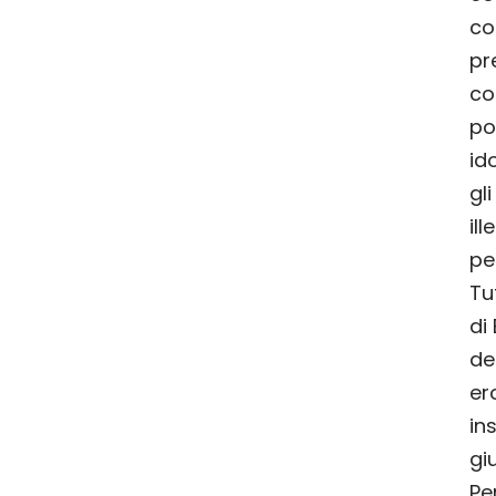
co
pr
co
po
id
gl
ill
pe
Tu
di
de
er
in
gi
Per