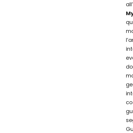
al
My
qu
mo
l
in
ev
do
ma
ge
in
c
gu
se
Gu