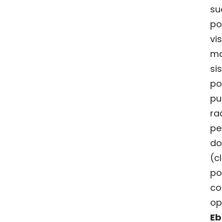
s
po
vi
ma
si
po
pu
ra
pe
do
(
c
po
co
op
E