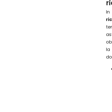
r
I
ri
te
as
ob
l
do