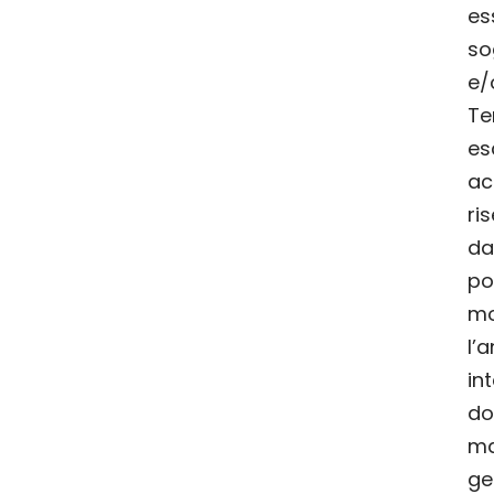
es
so
e/
Te
es
ac
ri
d
po
mo
l
in
do
ma
g