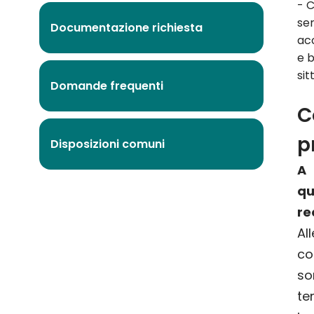
- 
ser
Documentazione richiesta
ac
e 
sit
Domande frequenti
C
p
Disposizioni comuni
A 
q
re
Al
co
so
te