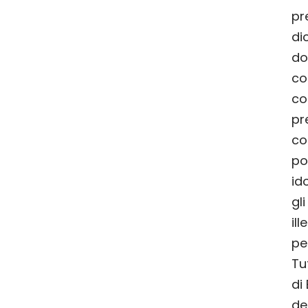
pr
di
do
co
co
pr
co
po
id
gl
ill
pe
Tu
di
de