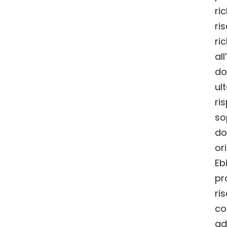
ri
ris
ri
al
do
ul
ri
so
do
or
Eb
pro
ri
co
adi