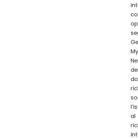
in
co
o
se
Ge
My
Ne
de
do
ri
so
l’
a
r
in