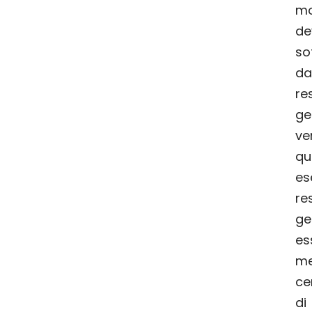
mo
d
so
da
re
ge
v
q
e
re
ge
es
m
ce
d