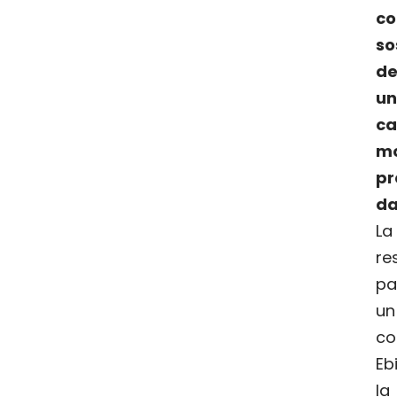
c
so
de
un
c
m
pr
da
L
re
pa
u
c
Eb
l