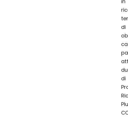
i
ri
te
d
ob
pa
at
du
di
P
Ri
Pl
CC