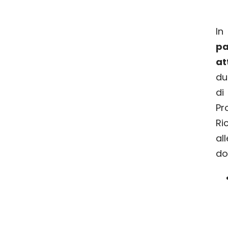
I
pa
at
du
di
P
Ri
al
do