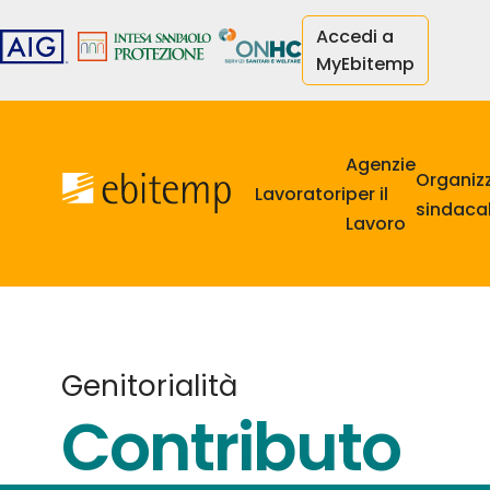
Salta
Accedi a
al
MyEbitemp
contenuto
principale
Navigazione
principale
Agenzie
Organiz
Lavoratori
per il
sindacal
Lavoro
Genitorialità
Contributo