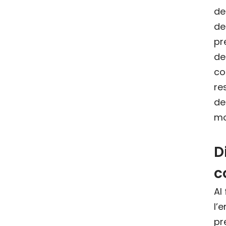
de
d
pr
de
co
re
de
mo
D
c
Al
l’
pr