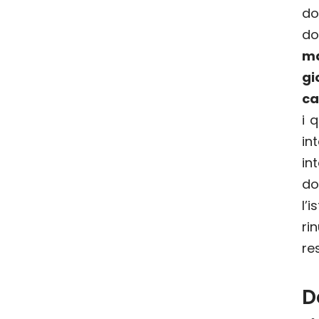
do
do
ma
g
ca
i 
in
in
do
l’
ri
re
D