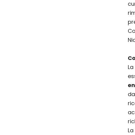
cu
r
pr
Co
Ni
Co
La
es
en
da
ri
ac
ri
La