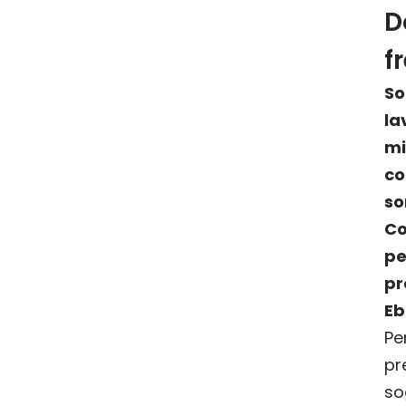
D
f
la
m
c
so
Co
pe
p
Eb
Pe
p
so