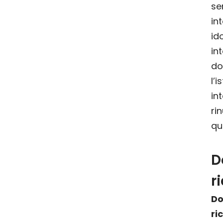
s
in
id
in
do
l
in
r
qu
D
r
Do
ri