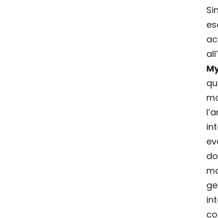
Si
es
ac
al
My
qu
mo
l
in
ev
do
ma
ge
in
c