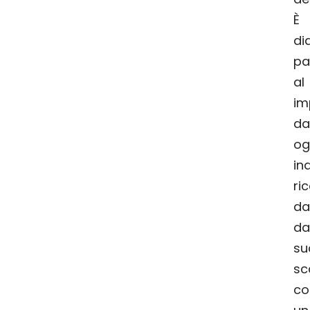
È 
di
pa
al
im
da
og
ina
ri
dal
da
su
s
co