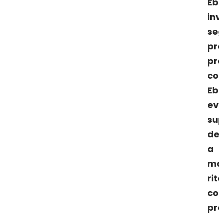
E
i
s
pr
pr
c
E
e
su
de
a
m
ri
c
pr