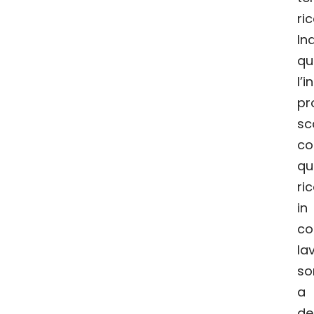
ri
In
qu
l’
pr
s
co
qu
ri
i
c
l
so
a
de