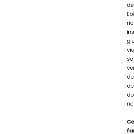
de
Eb
ri
in
gi
vi
s
ve
de
de
do
ri
C
fa