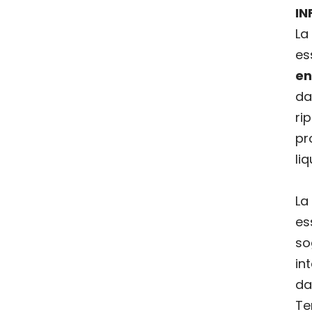
IN
La
es
en
d
r
p
li
La
es
so
in
da
Ter