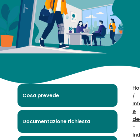
per
infortunio
Ho
Cosa prevede
/
Inf
e
de
Documentazione richiesta
-
In