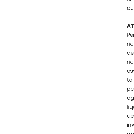
qu
AT
ri
de
ri
es
t
pe
og
li
d
in
en