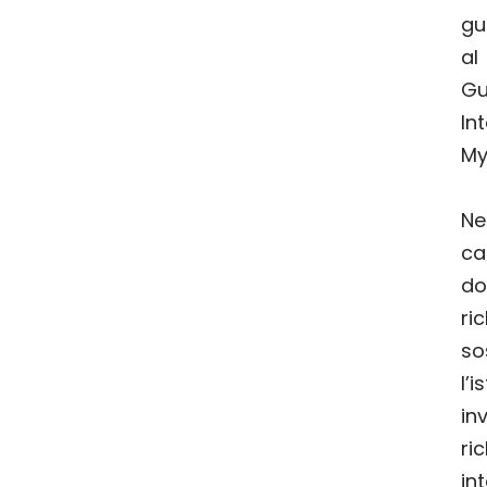
gu
al
Gu
In
My
N
c
do
ri
so
l’
i
r
in