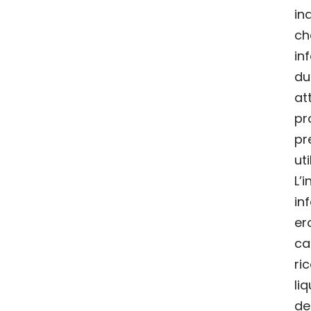
in
in
du
att
pr
pr
uti
L’
in
er
c
ri
li
de