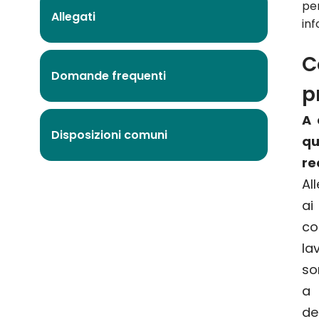
pe
Allegati
inf
C
Domande frequenti
p
A 
Disposizioni comuni
q
re
Al
ai
c
l
so
a
d