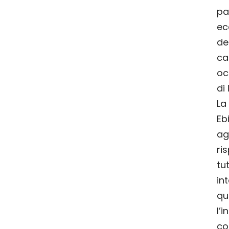
pa
e
d
ca
oc
di
La
E
ag
r
tu
in
qu
l’
co