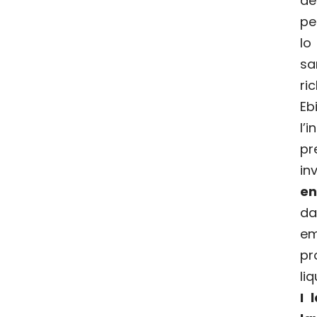
del
pe
lo
sa
r
Eb
l’
pr
in
en
d
e
p
li
I 