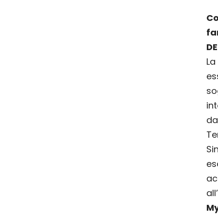
C
fa
DE
La
es
so
in
da
Ter
Si
es
ac
al
My