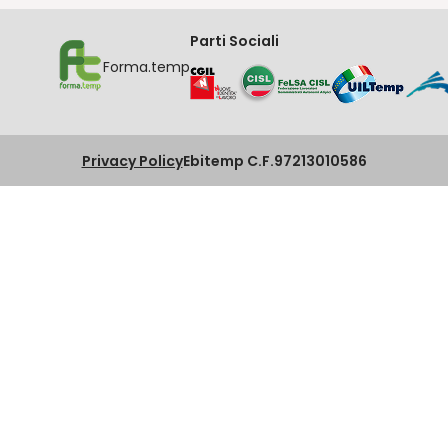
Parti Sociali
Forma.temp
Privacy Policy
Ebitemp C.F.97213010586