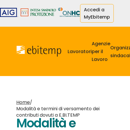
Salta
Accedi a
al
MyEbitemp
contenuto
principale
Navigazione
principale
Agenzie
Organiz
Lavoratori
per il
sindacal
Lavoro
Home
/
Modalità e termini di versamento dei
contributi dovuti a E.BI.TEMP
Modalità e