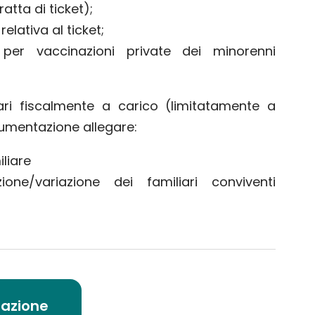
ratta di ticket);
elativa al ticket;
er vaccinazioni private dei minorenni
iari fiscalmente a carico (limitatamente a
cumentazione allegare:
liare
zione/variazione dei familiari conviventi
razione