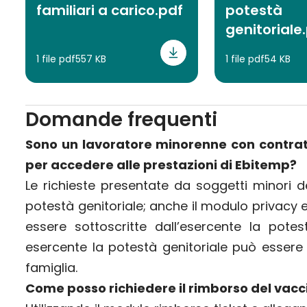
familiari a carico.pdf
potestà
genitoriale
1 file pdf
557 KB
1 file pdf
54 KB
Domande frequenti
Sono un lavoratore minorenne con contrat
per accedere alle prestazioni di Ebitemp?
Le richieste presentate da soggetti minori d
potestà genitoriale; anche il modulo privacy e
essere sottoscritte dall’esercente la potest
esercente la potestà genitoriale può essere o
famiglia.
Come posso richiedere il rimborso del vacci