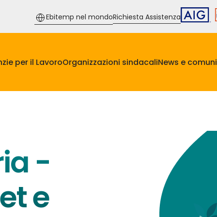
Ebitemp nel mondo
Richiesta Assistenza
zie per il Lavoro
Organizzazioni sindacali
News e comuni
ia -
et e