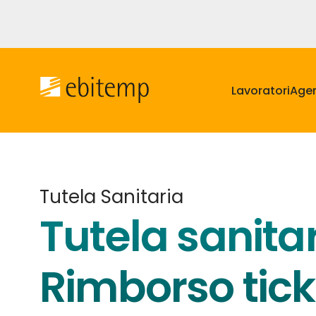
Salta
al
contenuto
Navigazione
principale
principale
Lavoratori
Agen
Tutela Sanitaria
Tutela sanitar
Rimborso tick