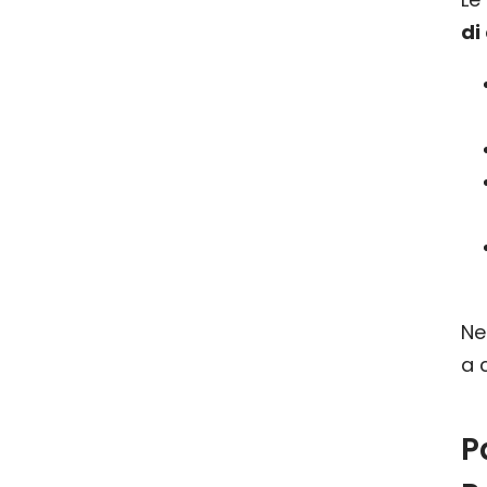
di
Ne
a 
P