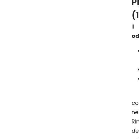
P
(
I
od
co
ne
Ri
de