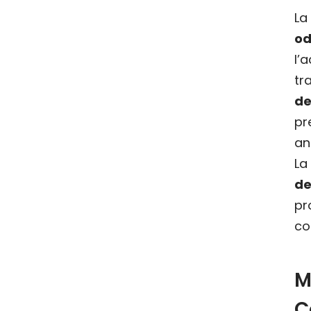
La
od
l’
t
de
pr
an
La
de
p
co
C