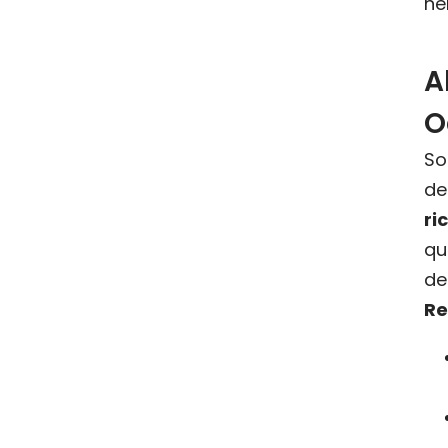
nel
A
O
So
de
ri
qu
de
Re