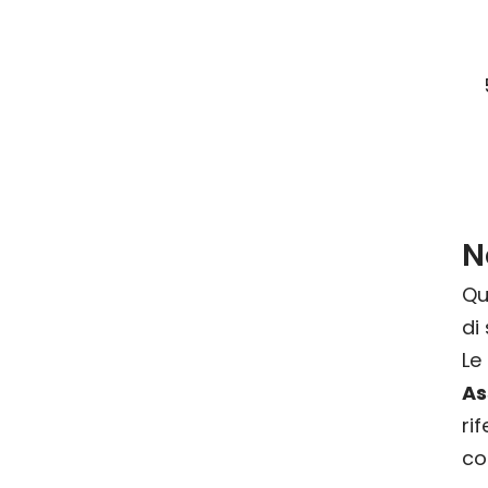
N
Qu
di
L
As
r
co