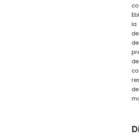
c
Eb
l
de
d
pr
de
co
re
de
mo
D