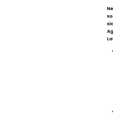
Ne
so
si
A
La