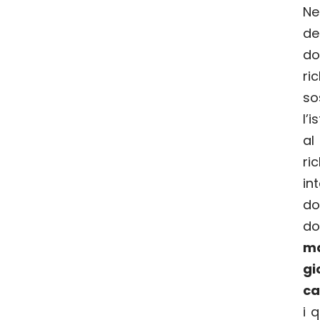
Ne
de
do
ri
so
l’
a
r
in
do
do
ma
g
ca
i 