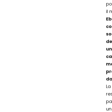
po
il
E
c
so
de
un
c
m
pr
da
L
re
pa
u