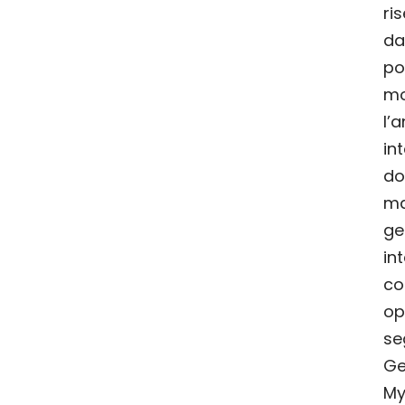
ri
d
po
mo
l
in
do
ma
g
in
co
o
se
Ge
My