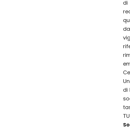
di
re
qu
da
v
ri
r
e
Ce
Un
di
s
ta
T