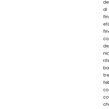
de
di
fi
et
co
de
ni
ri
ba
tr
f
c
co
ch