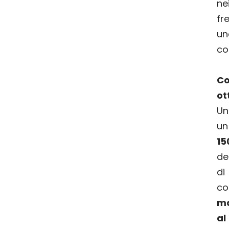
n
fr
u
co
C
ot
Un
u
1
de
di
co
ma
a