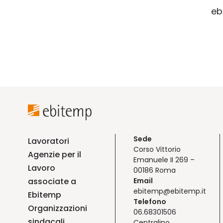
eb
Sede
Lavoratori
Corso Vittorio
Agenzie per il
Emanuele II 269 –
Lavoro
00186 Roma
associate a
Email
ebitemp@ebitemp.it
Ebitemp
Telefono
Organizzazioni
06.68301506
sindacali
Centralino