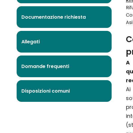
Rif
Rif
Co
Documentazione richiesta
Asi
C
Allegati
p
A 
Domande frequenti
q
re
A
Disposizioni comuni
s
pr
in
(s