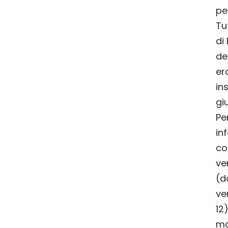
pe
Tu
di
de
er
in
gi
Per
in
co
ve
(d
ve
12
ma