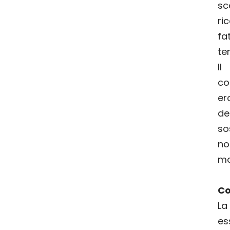
sc
ri
fa
ter
I
co
er
d
so
no
ma
Co
La
es