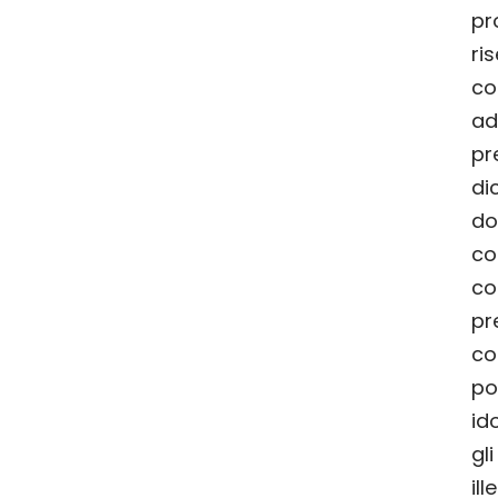
pro
ri
co
adi
pr
di
do
co
co
pr
co
po
id
gl
ill