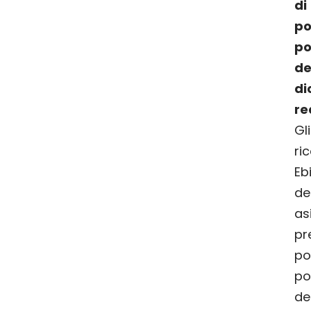
d
po
p
de
di
re
G
ri
Eb
de
a
pr
po
p
de