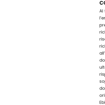
c
Al
l’
pr
ri
ris
ri
al
do
ul
ri
so
do
or
Eb