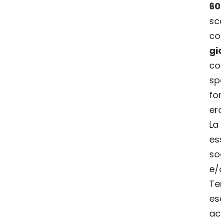
6
s
co
gi
co
sp
fo
er
La
es
so
e/
Te
es
ac