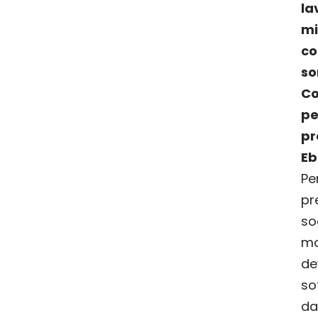
la
m
c
so
Co
pe
p
Eb
Pe
p
so
mo
d
so
da