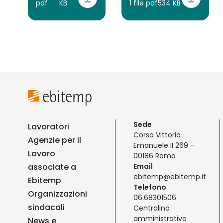
pdf
KB
1 file pdf
534 KB
Sede
Lavoratori
Corso Vittorio
Agenzie per il
Emanuele II 269 –
Lavoro
00186 Roma
associate a
Email
ebitemp@ebitemp.it
Ebitemp
Telefono
Organizzazioni
06.68301506
sindacali
Centralino
amministrativo
News e