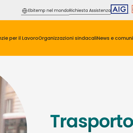
Ebitemp nel mondo
Richiesta Assistenza
zie per il Lavoro
Organizzazioni sindacali
News e comuni
Trasport