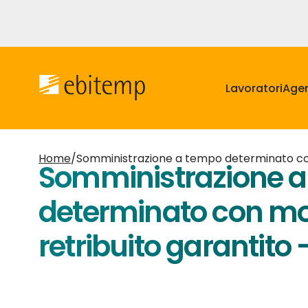
Salta
al
contenuto
Navigazione
principale
principale
Lavoratori
Agen
Home
/
Somministrazione a tempo determinato co
Somministrazione 
determinato con mo
retribuito garantito