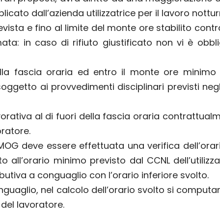
icato dall’azienda utilizzatrice per il lavoro nottur
evista e fino al limite del monte ore stabilito con
ata: in caso di rifiuto giustificato non vi è obbl
 della fascia oraria ed entro il monte ore minim
ggetto ai provvedimenti disciplinari previsti negli
orativa al di fuori della fascia oraria contrattual
oratore.
OG deve essere effettuata una verifica dell’orar
 all’orario minimo previsto dal CCNL dell’utilizz
butiva a conguaglio con l’orario inferiore svolto.
nguaglio, nel calcolo dell’orario svolto si computa
 del lavoratore.