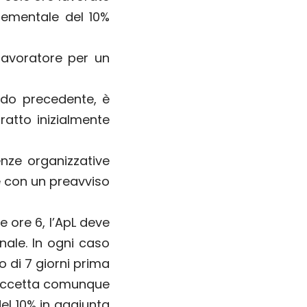
rementale del 10%
 lavoratore per un
odo precedente, è
ratto inizialmente
enze organizzative
re con un preavviso
e ore 6, l’ApL deve
ale. In ogni caso
o di 7 giorni prima
re accetta comunque
del 10% in aggiunta