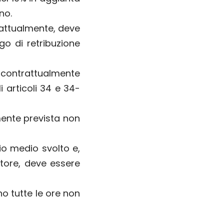
no.
trattualmente, deve
igo di retribuzione
o contrattualmente
 articoli 34 e 34-
mente prevista non
io medio svolto e,
atore, deve essere
no tutte le ore non