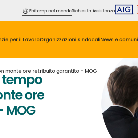
Ebitemp nel mondo
Richiesta Assistenza
zie per il Lavoro
Organizzazioni sindacali
News e comuni
n monte ore retribuito garantito – MOG
a tempo
nte ore
 – MOG