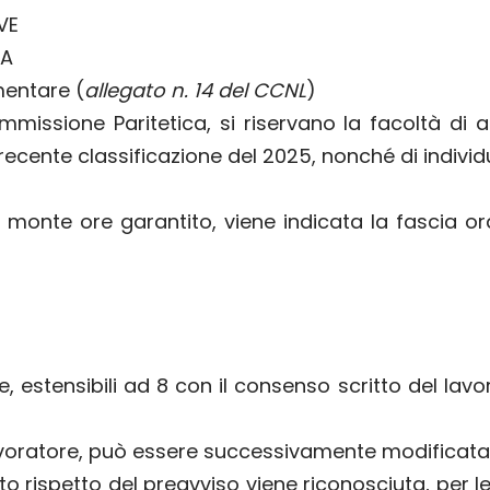
VE
NA
mentare (
allegato n. 14 del CCNL
)
missione Paritetica, si riservano la facoltà di a
recente classificazione del 2025, nonché di individu
 monte ore garantito, viene indicata la fascia ora
 estensibili ad 8 con il consenso scritto del lavo
lavoratore, può essere successivamente modificat
 rispetto del preavviso viene riconosciuta, per le