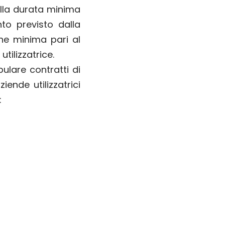
ella durata minima
to previsto dalla
one minima pari al
tilizzatrice.
pulare contratti di
ende utilizzatrici
: