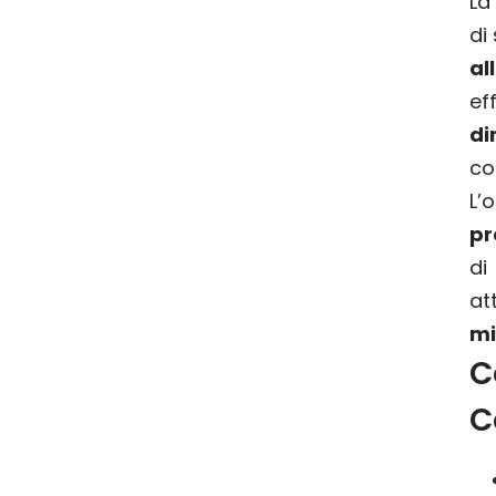
La
di
al
ef
di
co
L’
pr
di
a
mi
C