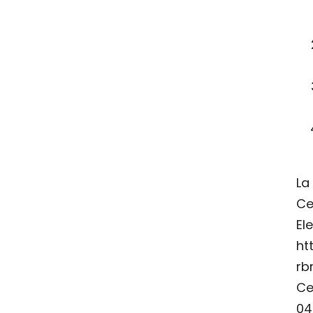
La
Ce
El
ht
rb
Ce
04