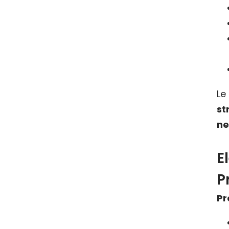
Le
s
ne
E
P
Pr