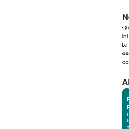
N
Qu
in
L
co
co
A
1
f
p