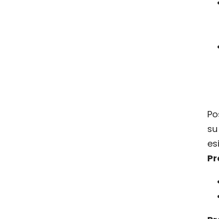
Po
su
es
Pr