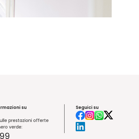
ormazioni su
Seguici su
ulle prestazioni offerte
ero verde:
999