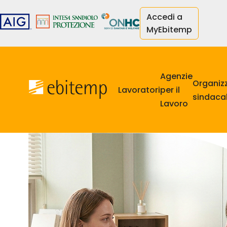
Skip
Accedi a
to
MyEbitemp
main
content
Navigazione
principale
Agenzie
Organiz
Lavoratori
per il
sindacal
Lavoro