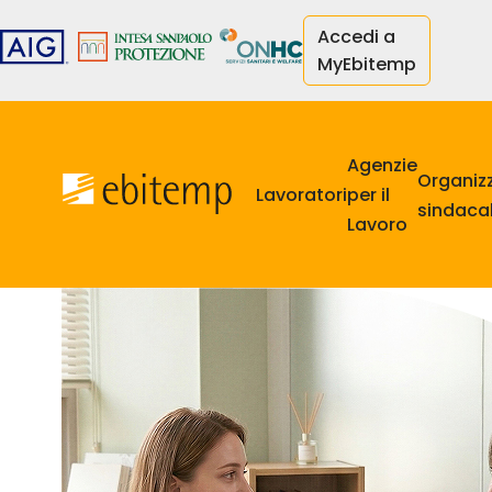
Aller
Accedi a
au
MyEbitemp
contenu
principal
Navigazione
principale
Agenzie
Organiz
Lavoratori
per il
sindacal
Lavoro