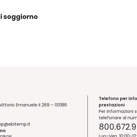
i soggiorno
Telefono per inf
Vittorio Emanuele II 269 – 00186
prestazioni
Per informazioni s
telefonare al num
mp@ebitemp.it
800.672.
ono
Lun–Ven, 10:00–12