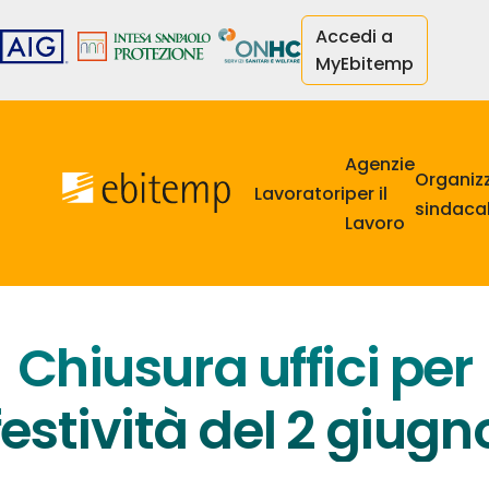
Salta
Accedi a
al
MyEbitemp
contenuto
principale
Navigazione
principale
Agenzie
Organiz
Lavoratori
per il
sindacal
Lavoro
Chiusura uffici per
festività del 2 giugn