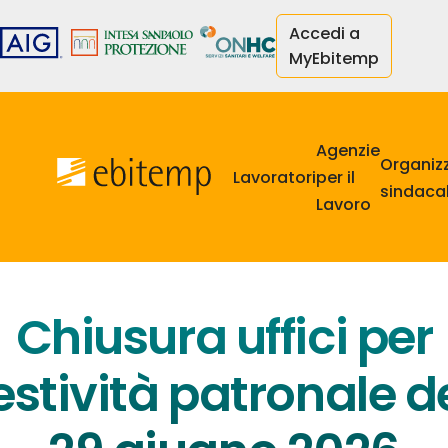
Salta
Accedi a
al
MyEbitemp
contenuto
principale
Navigazione
principale
Agenzie
Organiz
Lavoratori
per il
sindacal
Lavoro
Chiusura uffici per
estività patronale d