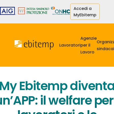
Salta
Accedi a
al
MyEbitemp
contenuto
principale
Navigazione
principale
Agenzie
Organiz
Lavoratori
per il
sindacal
Lavoro
My Ebitemp divent
un’APP: il welfare per 