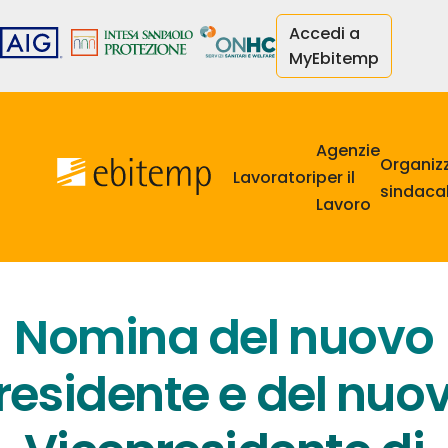
Salta
Accedi a
al
MyEbitemp
contenuto
principale
Navigazione
principale
Agenzie
Organiz
Lavoratori
per il
sindacal
Lavoro
Nomina del nuovo
residente e del nuo