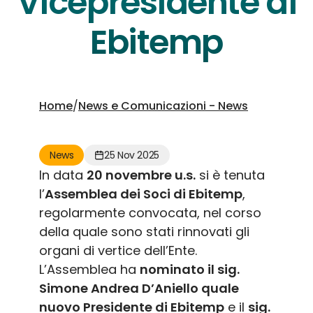
Vicepresidente di
Ebitemp
Home
/
News e Comunicazioni - News
News
25 Nov 2025
In data
20 novembre u.s.
si è tenuta
l’
Assemblea dei Soci di Ebitemp
,
regolarmente convocata, nel corso
della quale sono stati rinnovati gli
organi di vertice dell’Ente.
L’Assemblea ha
nominato il sig.
Simone Andrea D’Aniello quale
nuovo Presidente di Ebitemp
e il
sig.