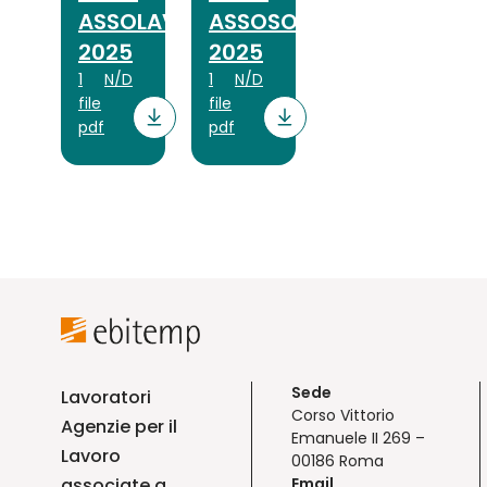
ASSOLAVORO
ASSOSOMM
2025
2025
1
N/D
1
N/D
file
file
pdf
pdf
Sede
Lavoratori
Corso Vittorio
Agenzie per il
Emanuele II 269 –
Lavoro
00186 Roma
associate a
Email