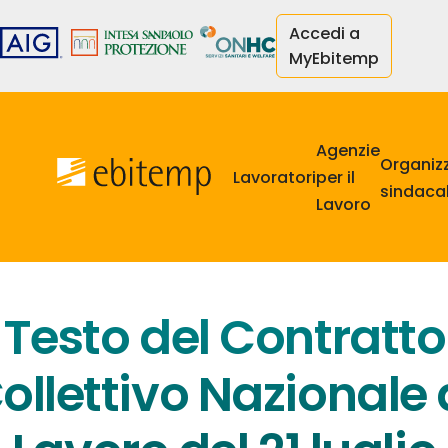
Salta
Accedi a
al
MyEbitemp
contenuto
principale
Navigazione
principale
Agenzie
Organiz
Lavoratori
per il
sindacal
Lavoro
Testo del Contratto
ollettivo Nazionale 