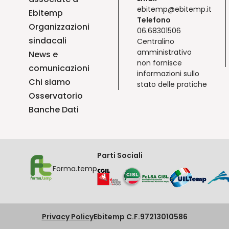
ebitemp@ebitemp.it
Ebitemp
Telefono
Organizzazioni
06.68301506
sindacali
Centralino
amministrativo
News e
non fornisce
comunicazioni
informazioni sullo
Chi siamo
stato delle pratiche
Osservatorio
Banche Dati
Parti Sociali
Forma.temp
Privacy Policy
Ebitemp C.F.97213010586