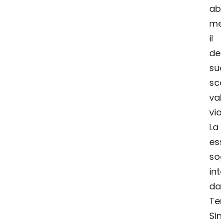
ab
me
i
de
su
s
val
vi
La
es
so
in
da
Ter
Si