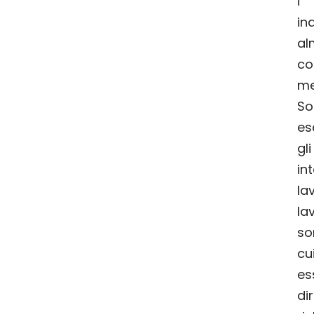
i
in
al
co
me
So
es
gl
i
l
la
so
cu
es
di