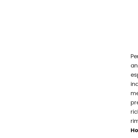
Pe
an
es
in
m
pr
r
ri
H