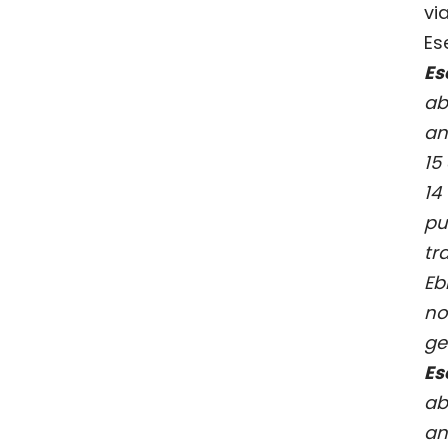
v
Es
E
a
an
15
14
p
t
Eb
no
ge
E
a
an