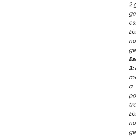
2 
ge
es
Eb
no
ge
Es
3:
me
a 
po
t
Eb
no
ge