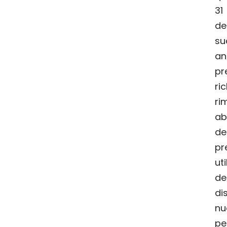
3
de
su
an
pr
r
ri
ab
de
pr
ut
de
di
nu
pe