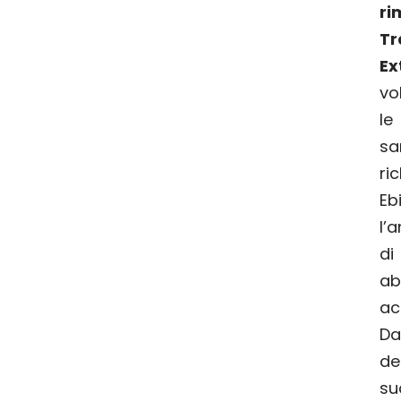
ri
Tr
Ex
vo
le
sa
r
Eb
l’
d
ab
ac
Da
de
su