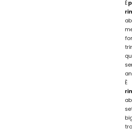
È
p
ri
ab
me
fo
tri
qu
s
an
ri
ab
se
b
tr