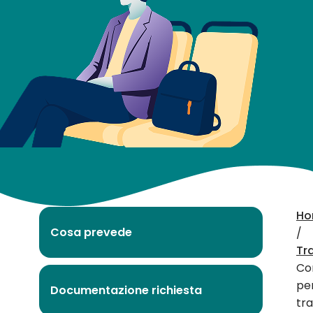
per il
trasporto
extraurbano
Ho
Cosa prevede
/
Tr
Co
per
Documentazione richiesta
tr