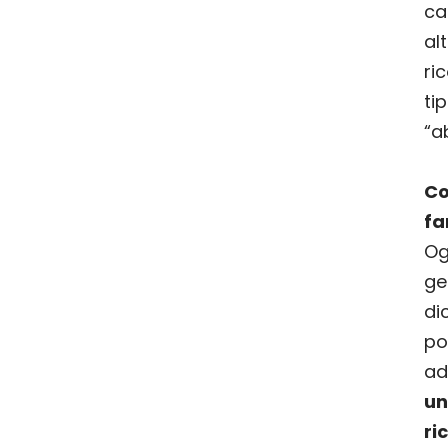
ca
al
ri
ti
“a
C
fa
Og
g
d
po
ad
un
r