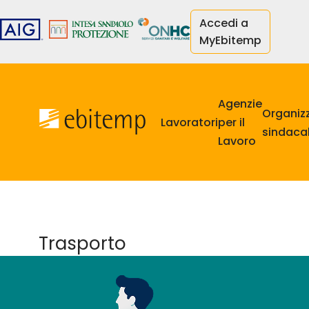
Salta
Accedi a
al
MyEbitemp
contenuto
principale
Navigazione
principale
Agenzie
Organiz
Lavoratori
per il
sindacal
Lavoro
Trasporto
Contributo