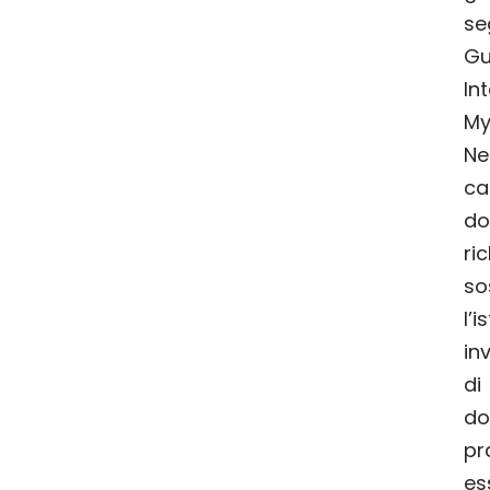
se
Gu
In
My
N
c
do
ri
so
l’
in
di
do
p
es