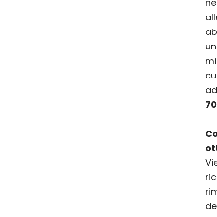
ne
al
ab
u
mi
cu
a
70
C
ot
Vi
ri
ri
d