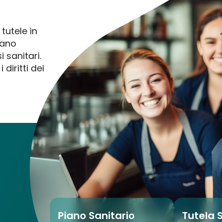
tutele in
iano
 sanitari.
diritti dei
Piano Sanitario
Tutela 