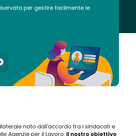
iservata per gestire facilmente le
ilaterale nato dall'accordo tra i sindacati e
lle Agenzie per il Lavoro.
Il nostro obiettivo