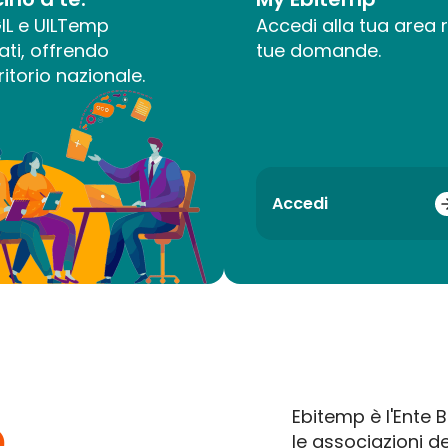
CGIL e UILTemp
Accedi alla tua area r
ati, offrendo
tue domande.
itorio nazionale.
Accedi
e
Ebitemp è l'Ente B
le associazioni de