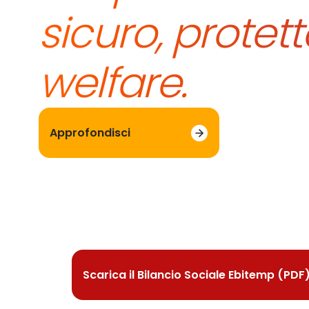
sicuro, protett
welfare.
Approfondisci
Bilancio soc
Ebitemp presenta le proprie attività at
Scarica il Bilancio Sociale Ebitemp (PDF