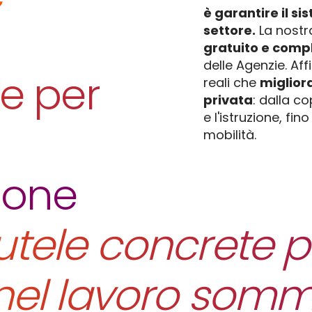
è garantire il si
settore.
La nostr
gratuito e comp
delle Agenzie. Af
te per
reali che
migliora
privata
: dalla c
e l'istruzione, fin
mobilità.
ione
tele concrete pe
nel lavoro sommi