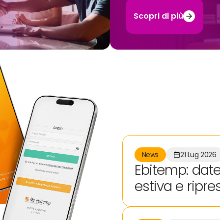
Scopri di più
News
21 Lug 2026
Ebitemp: date
estiva e ripre