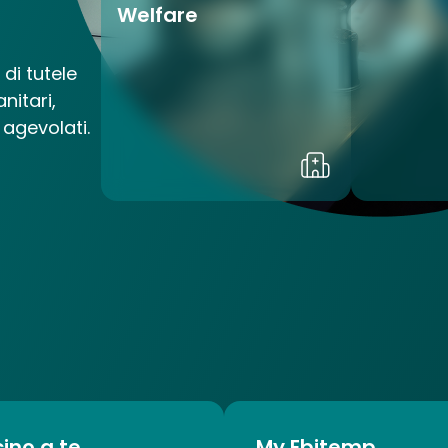
Welfare
di tutele
nitari,
i agevolati.
cino a te.
My Ebitemp