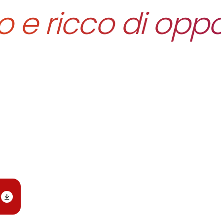
o e ricco di oppo
iale di Ebitemp
traverso un Bilancio Sociale.
)