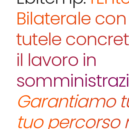
Bilaterale con
tutele concre
il lavoro in
somministraz
Garantiamo tu
tuo percorso 