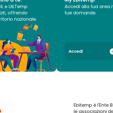
CGIL e UILTemp
Accedi alla tua area r
ati, offrendo
tue domande.
itorio nazionale.
Accedi
e
Ebitemp è l'Ente B
le associazioni de