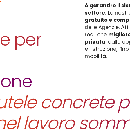
è garantire il si
settore.
La nostr
gratuito e comp
delle Agenzie. Af
te per
reali che
migliora
privata
: dalla c
e l'istruzione, fin
mobilità.
ione
tele concrete pe
nel lavoro sommi