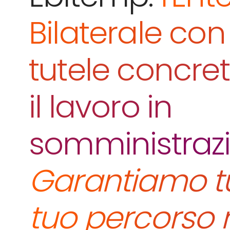
Bilaterale con
tutele concre
il lavoro in
somministraz
Garantiamo tu
tuo percorso 