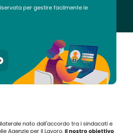
iservata per gestire facilmente le
ilaterale nato dall'accordo tra i sindacati e
lle Agenzie per il Lavoro.
Il nostro obiettivo