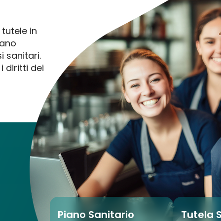
tutele in
iano
 sanitari.
diritti dei
Piano Sanitario
Tutela 