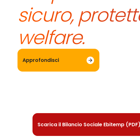
sicuro, protett
welfare.
Approfondisci
Bilancio soc
Ebitemp presenta le proprie attività at
Scarica il Bilancio Sociale Ebitemp (PDF