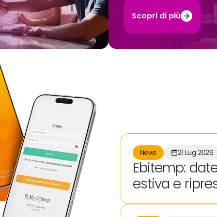
Scopri di più
News
21 Lug 2026
Ebitemp: date
estiva e ripre