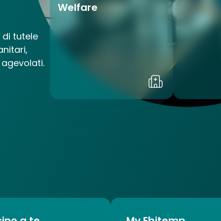
Welfare
di tutele
nitari,
i agevolati.
cino a te.
My Ebitemp