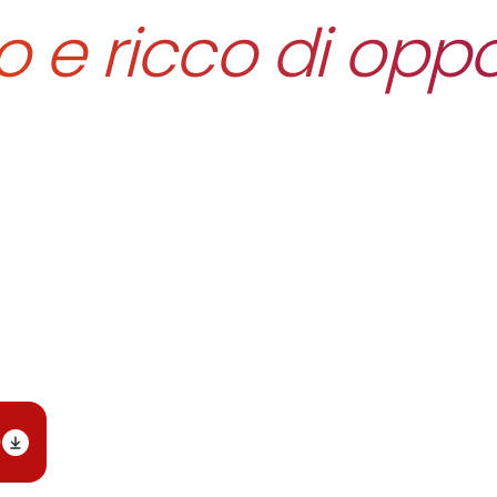
o e ricco di oppo
iale di Ebitemp
traverso un Bilancio Sociale.
)