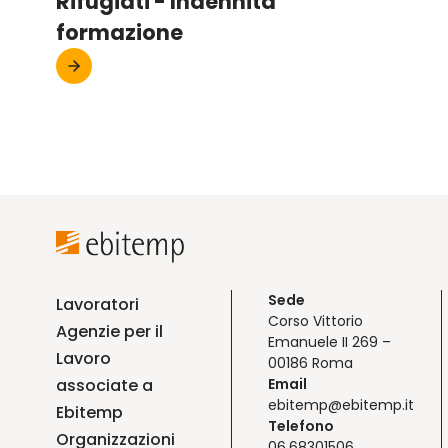
Rifugiati - Indennità
formazione
Sede
Lavoratori
Corso Vittorio
Agenzie per il
Emanuele II 269 –
Lavoro
00186 Roma
associate a
Email
ebitemp@ebitemp.it
Ebitemp
Telefono
Organizzazioni
06.68301506