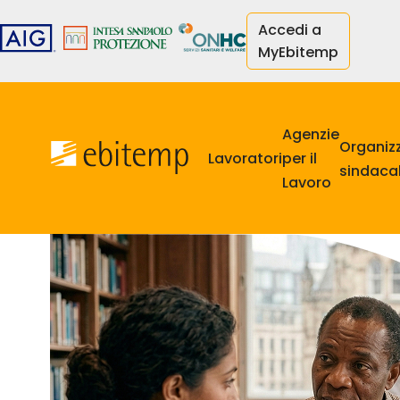
Aller
Accedi a
au
MyEbitemp
contenu
principal
Navigazione
principale
Agenzie
Organiz
Lavoratori
per il
sindacal
Lavoro